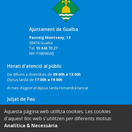
Ajuntament de Gualba
Passeig Montseny, 13
08474 Gualba
Tel.
93 848 70 27
NIF: P0809600J
Horari d'atenció al públic
De dilluns a divendres de
09:00h a 13:00h
Dijous tarda de
17:00h a 19:00h
Al mes d’agost el dijous tarda romandrà tancat
Jutjat de Pau
Telèfon: 671 40 33 74
Aquesta pàgina web utilitza cookies. Les cookies
Mail:
agrsjpau68@xij.gencat.cat
d'aquest lloc web s'utilitzen per diferents motius:
Registre Civil
Analítica & Necessària
.