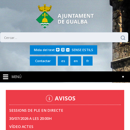
Mida del text:
SENSE ESTILS
Contactar
es
en
fr
MENÚ
▼
AVISOS
SESSIONS DE PLE EN DIRECTE
30/07/2026 A LES 20:00H
VÍDEO ACTES