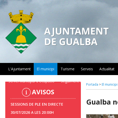
L'Ajuntament
El municipi
Turisme
Serveis
Actualitat
Servei Municipal d'Ocupació
Seguiment xarxa aigua
PLATE
Portada
>
El municipi
AVISOS
Gualba n
SESSIONS DE PLE EN DIRECTE
30/07/2026 A LES 20:00H