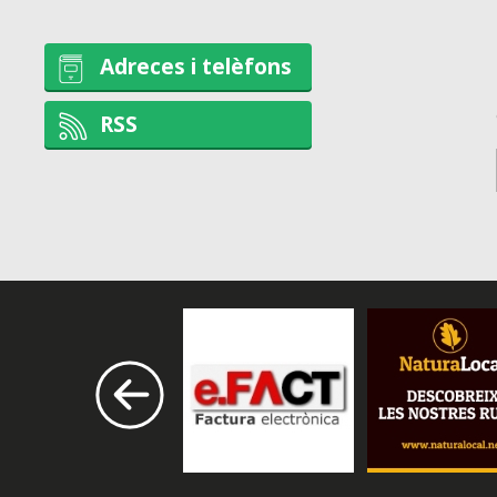
Adreces i telèfons
RSS