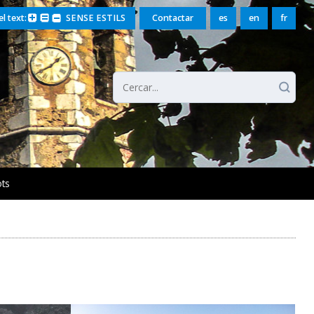
l text:
SENSE ESTILS
Contactar
es
en
fr
ts