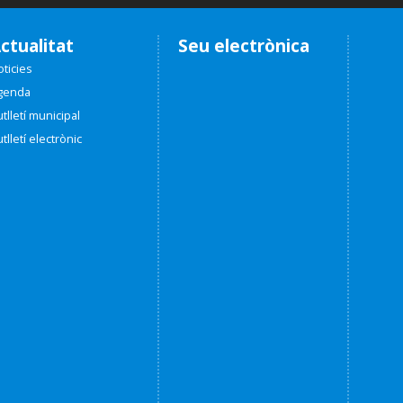
ctualitat
Seu electrònica
ticies
genda
tlletí municipal
tlletí electrònic