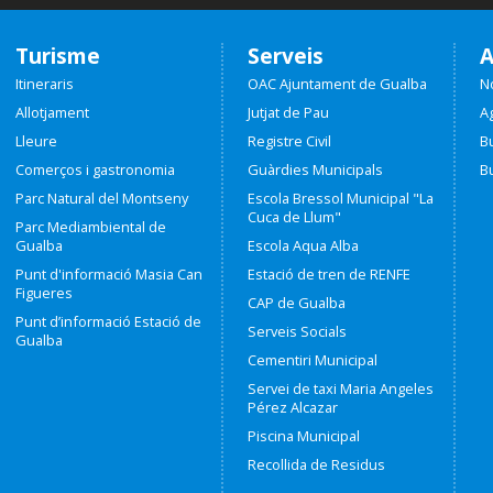
Turisme
Serveis
A
Itineraris
OAC Ajuntament de Gualba
No
Allotjament
Jutjat de Pau
A
Lleure
Registre Civil
Bu
Comerços i gastronomia
Guàrdies Municipals
Bu
Parc Natural del Montseny
Escola Bressol Municipal "La
Cuca de Llum"
Parc Mediambiental de
Gualba
Escola Aqua Alba
Punt d'informació Masia Can
Estació de tren de RENFE
Figueres
CAP de Gualba
Punt d’informació Estació de
Serveis Socials
Gualba
Cementiri Municipal
Servei de taxi Maria Angeles
Pérez Alcazar
Piscina Municipal
Recollida de Residus