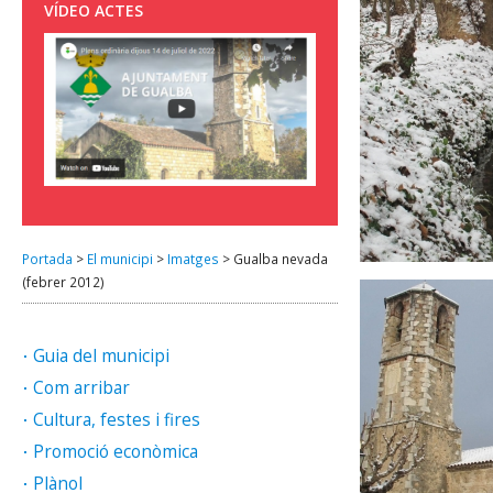
VÍDEO ACTES
Portada
>
El municipi
>
Imatges
>
Gualba nevada
(febrer 2012)
Guia del municipi
Com arribar
Cultura, festes i fires
Promoció econòmica
Plànol