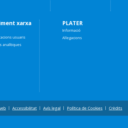
iment xarxa
PLATER
a
Informació
acions usuaris
Al·legacions
s analítiques
web
Accessibilitat
Avís legal
Política de Cookies
Crèdits