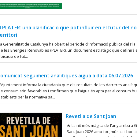
l PLATER: una planificació que pot influir en el futur del n
erritori
a Generalitat de Catalunya ha obert el període d'informació pública del Pla Te
e les Energies Renovables (PLATER), un document estratègic que definirà els 
bicació de fut...
omunicat seguiment analítiques aigua a data 06.07.2026
'Ajuntament informa la ciutadania que els resultats de les darreres analíti
de consum són favorables i confirmen que l'aigua és apta per al consum h
stablerts per la normativa sa...
Revetlla de Sant Joan
🔥 La nit més màgica de l'any arriba a 
Sant Joan 2026 amb foc, música i bon a