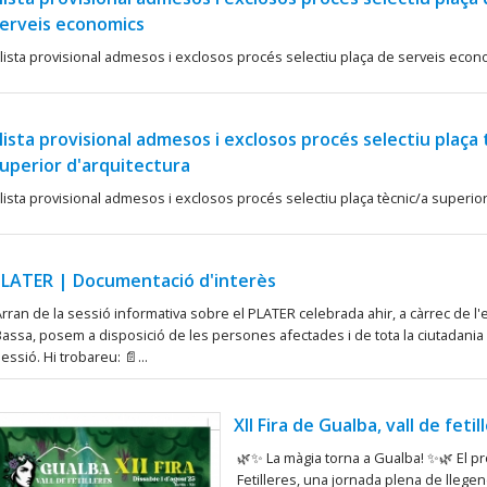
erveis economics
lista provisional admesos i exclosos procés selectiu plaça de serveis econ
lista provisional admesos i exclosos procés selectiu plaça 
uperior d'arquitectura
lista provisional admesos i exclosos procés selectiu plaça tècnic/a superior
LATER | Documentació d'interès
rran de la sessió informativa sobre el PLATER celebrada ahir, a càrrec de l'
assa, posem a disposició de les persones afectades i de tota la ciutadania 
essió. Hi trobareu: 📄...
XII Fira de Gualba, vall de fetil
🌿✨ La màgia torna a Gualba! ✨🌿 El pro
Fetilleres, una jornada plena de llegende