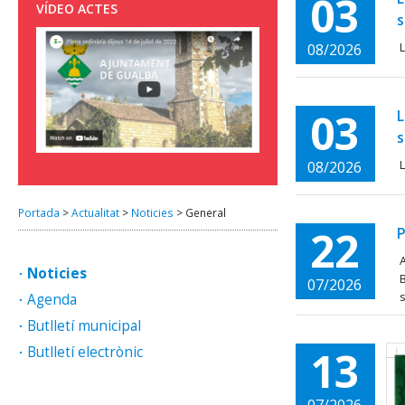
03
VÍDEO ACTES
s
L
08/2026
03
L
s
L
08/2026
Portada
>
Actualitat
>
Noticies
>
General
22
P
A
Noticies
B
07/2026
s
Agenda
Butlletí municipal
13
Butlletí electrònic