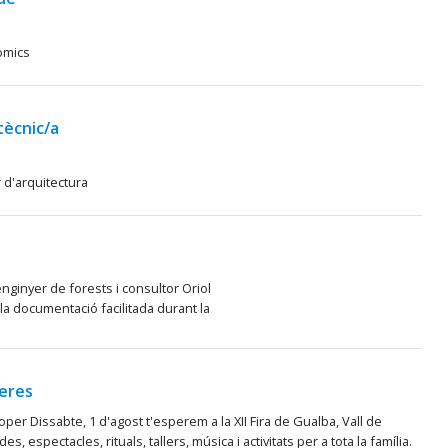
omics
tècnic/a
 d'arquitectura
enginyer de forests i consultor Oriol
la documentació facilitada durant la
leres
per Dissabte, 1 d'agost t'esperem a la XII Fira de Gualba, Vall de
s, espectacles, rituals, tallers, música i activitats per a tota la família.