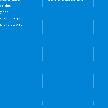
oticies
genda
tlletí municipal
tlletí electrònic