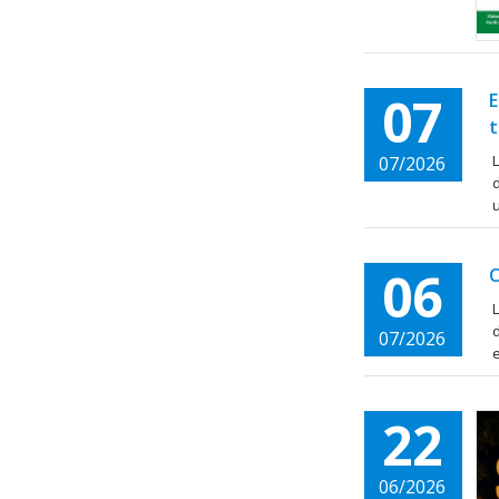
07
E
t
L
07/2026
d
u
06
C
L
07/2026
e
22
06/2026