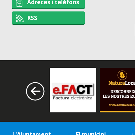
Adreces i telèfons
RSS
L'Ajuntament
El municipi