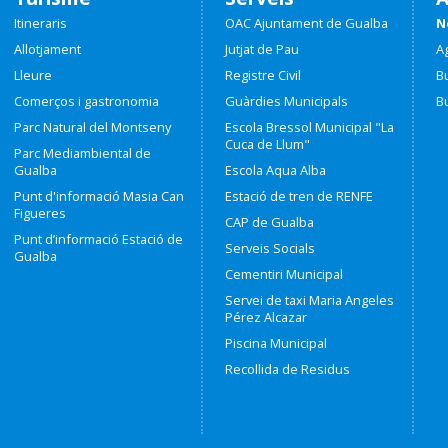
Itineraris
OAC Ajuntament de Gualba
N
Allotjament
Jutjat de Pau
A
Lleure
Registre Civil
Bu
Comerços i gastronomia
Guàrdies Municipals
Bu
Parc Natural del Montseny
Escola Bressol Municipal "La
Cuca de Llum"
Parc Mediambiental de
Gualba
Escola Aqua Alba
Punt d'informació Masia Can
Estació de tren de RENFE
Figueres
CAP de Gualba
Punt d’informació Estació de
Serveis Socials
Gualba
Cementiri Municipal
Servei de taxi Maria Angeles
Pérez Alcazar
Piscina Municipal
Recollida de Residus