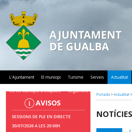
L'Ajuntament
El municipi
Turisme
Serveis
Actualitat
Servei Municipal d'Ocupació
Seguiment xarxa aigua
PLATE
Portada
>
Actualitat
AVISOS
NOTÍCIE
SESSIONS DE PLE EN DIRECTE
30/07/2026 A LES 20:00H
L