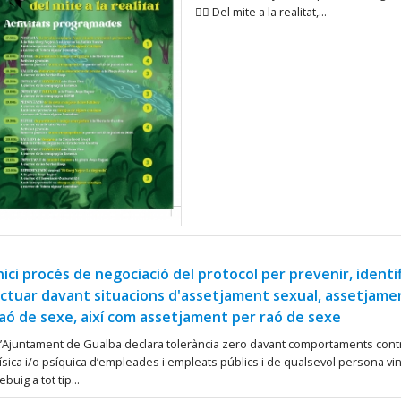
🧙‍♀️ Del mite a la realitat,...
nici procés de negociació del protocol per prevenir, identif
ctuar davant situacions d'assetjament sexual, assetjame
aó de sexe, així com assetjament per raó de sexe
’Ajuntament de Gualba declara tolerància zero davant comportaments contraris a
ísica i/o psíquica d’empleades i empleats públics i de qualsevol persona vin
ebuig a tot tip...