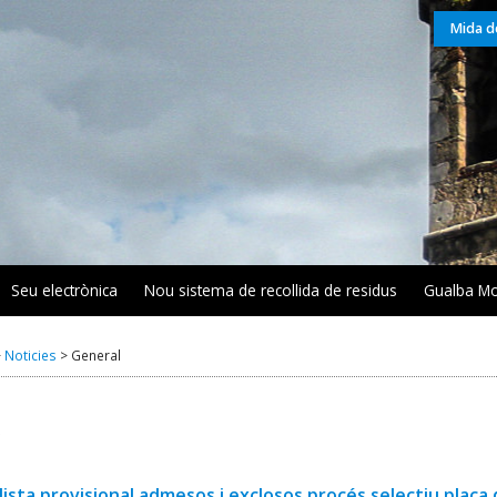
Mida de
Seu electrònica
Nou sistema de recollida de residus
Gualba Mo
R
>
Noticies
>
General
S
lista provisional admesos i exclosos procés selectiu plaça