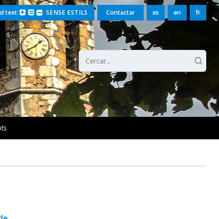
l text:
SENSE ESTILS
Contactar
es
en
fr
ts
 de