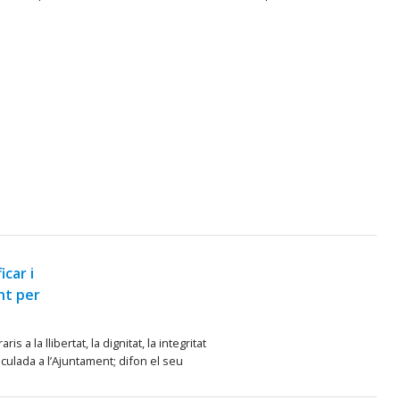
icar i
nt per
 la llibertat, la dignitat, la integritat
culada a l’Ajuntament; difon el seu