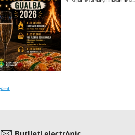
h – Sopar de carmanyola davant de la...
güent
Butlletí electrònic