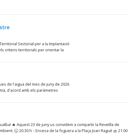
ostre
rritorial Sectorial per a la Implantació
criteris territorials per orientar la
ques de l'aigua del mes de juny de 2026
umà, d'acord amb els paràmetres
Gualba! 🔥 Aquest 23 de juny us convidem a compartir la Revetlla de
mbient. 🕣 20.30 h – Encesa de la foguera a la Plaça Joan Ragué 🧺 21.00