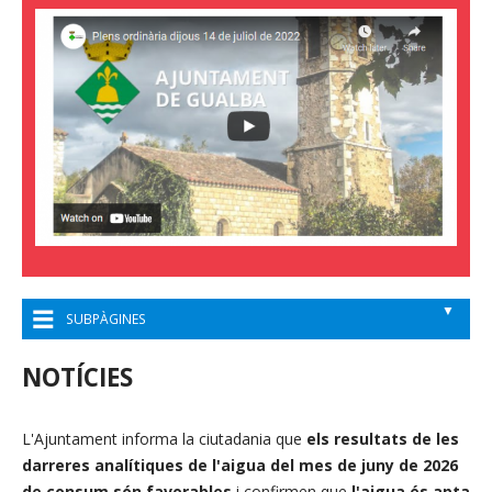
▼
SUBPÀGINES
NOTÍCIES
L'Ajuntament informa la ciutadania que
els resultats de les
darreres analítiques de l'aigua del mes de juny de 2026
de consum són favorables
i confirmen que
l'aigua és apta