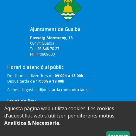
Ajuntament de Gualba
Passeig Montseny, 13
08474 Gualba
Tel.
93 848 70 27
NIF: P0809600J
Horari d'atenció al públic
De dilluns a divendres de
09:00h a 13:00h
Dijous tarda de
17:00h a 19:00h
Al mes d’agost el dijous tarda romandrà tancat
Jutjat de Pau
Aquesta pàgina web utilitza cookies. Les cookies
Telèfon: 671 40 33 74
d'aquest lloc web s'utilitzen per diferents motius:
Mail:
agrsjpau68@xij.gencat.cat
Analítica & Necessària
.
Registre Civil
Telèfon: 938487027
Acceptar