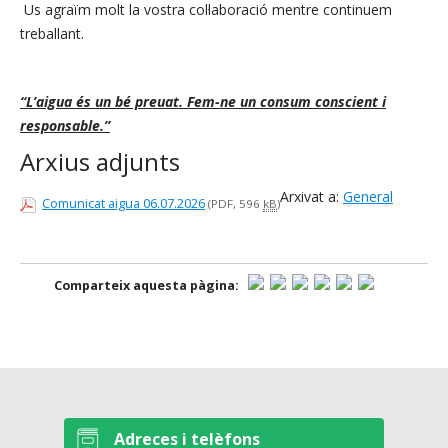
Us agraïm molt la vostra col·laboració mentre continuem
treballant.
“L’aigua és un bé preuat. Fem-ne un consum conscient i
responsable.”
Arxius adjunts
Arxivat a:
General
Comunicat aigua 06.07.2026
(PDF, 596
kB
)
Comparteix aquesta pàgina:
Adreces i telèfons