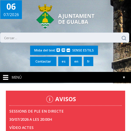
06
07/2026
Mida del text:
SENSE ESTILS
Contactar
es
en
fr
MENÚ
▼
AVISOS
SESSIONS DE PLE EN DIRECTE
30/07/2026 A LES 20:00H
VÍDEO ACTES